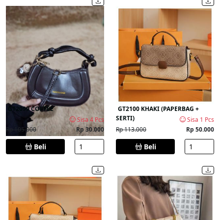
GT2099 COFFEE
GT2100 KHAKI (PAPERBAG +
SERTI)
Sisa 4 Pcs
Sisa 1 Pcs
Rp 105.000
Rp 30.000
Rp 113.000
Rp 50.000
Beli
Beli